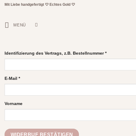
Zum
Mit Liebe handgefertigt
♡
Echtes Gold
♡
Inhalt
springen
MENÜ
Identifizierung des Vertrags, z.B. Bestellnummer
*
E-Mail
*
E-
Vorname
Mail
(wiederholen)
*
WIDERRUF BESTÄTIGEN