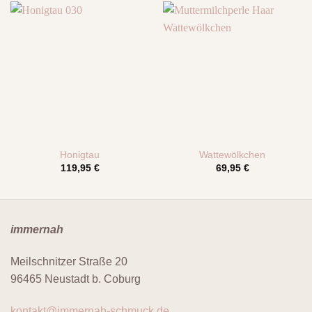
Honigtau
Wattewölkchen
119,95
€
69,95
€
immernah
Meilschnitzer Straße 20
96465 Neustadt b. Coburg
kontakt@immernah-schmuck.de